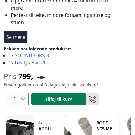
Opgrader til en Soundboks 4 for kun 100kr
mere
Perfekt til telte, mindre forsamlingshuse og
stuen
Se mere
Pakken har følgende produkter:
1x
SOUNDBOKS 3
1x
Festlys Bar v1
Pris
799,-
900
1
Prisen gælder op til 3 dages leje inkl. weekend
Tilføj til kurv
L-
RODE
ACOUSTICS
NT5 MP
A15