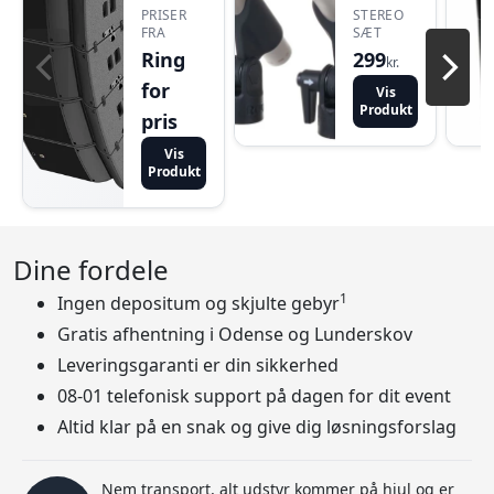
PRISER
STEREO
FRA
SÆT
Ring
299
kr.
for
Vis
Produkt
pris
Vis
Produkt
Dine fordele
1
Ingen depositum og skjulte gebyr
Gratis afhentning i Odense og Lunderskov
Leveringsgaranti er din sikkerhed
08-01 telefonisk support på dagen for dit event
Altid klar på en snak og give dig løsningsforslag
Nem transport, alt udstyr kommer på hjul og er